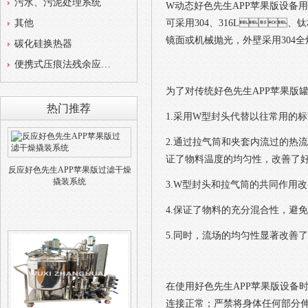
污水、污泥处理系统
W动态好色先生APP苹果版设备用于制药中
其他
可采用304、316L、钛
镜面或机械抛光，外壁采用304全
碳化硅换热器
便携式压痕法残余应力测试仪
为了对传统好色先生APP苹果版罐的
热门推荐
1.采用W型封头代替以往常用的标准
2.通过拉气筒和夹套内流过的热流
证了物料温度的均匀性，改善了好色
反应好色先生APP苹果版过滤干燥
撬装系统
3.W型封头和拉气筒的共同作用改变了
4.保证了物料的充分混合性，
5.同时，流场的均匀性显著改善了
在使用好色先生APP苹果版设备时
连接正常；严禁将身体任何部分伸