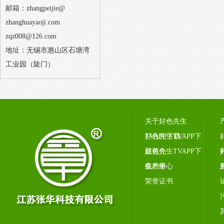
邮箱：zhangpeijie@
zhanghuayaoji.com
zqz008@126.com
地址：无锡市惠山区石塘湾
工业园（陡门）
关于好色先生
TVAPP下载
好色先生TVAPP下
载简介
好色先生TVAPP下
载相册
生产中心
荣誉证书