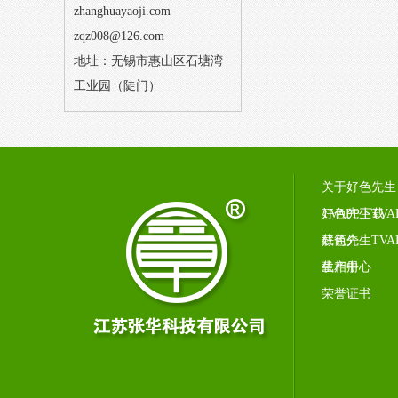
zhanghuayaoji.com
zqz008@126.com
地址：无锡市惠山区石塘湾
工业园（陡门）
关于好色先生
TVAPP下载
好色先生TVA
载简介
好色先生TVA
载相册
生产中心
荣誉证书