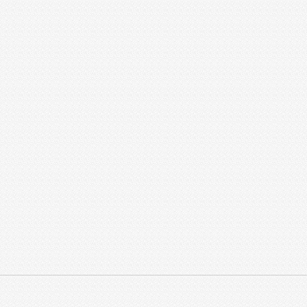
做好卧式静态好色先生APP苹果版器常态化养护工作是稳定好色先生APP苹果版成品品质的关键
精准控晶 赋能高端制造——好色先生TVAPP下载W型动态好色先生APP苹果版设备技术解析