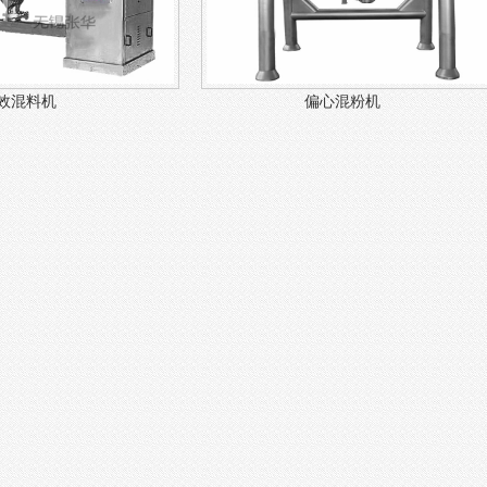
效混料机
偏心混粉机