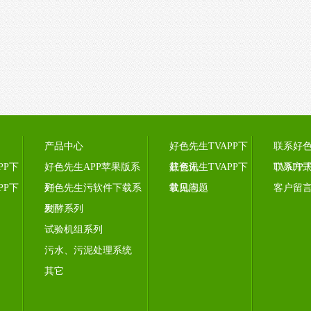
产品中心
好色先生TVAPP下
联系好
PP下
好色先生APP苹果版系
载资讯
好色先生TVAPP下
TVAPP
联系方
PP下
列
好色先生污软件下载系
载日志
常见问题
客户留
列
发酵系列
试验机组系列
污水、污泥处理系统
其它