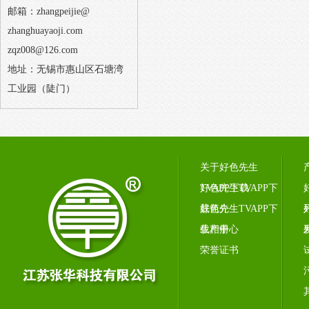
邮箱：zhangpeijie@
zhanghuayaoji.com
zqz008@126.com
地址：无锡市惠山区石塘湾
工业园（陡门）
关于好色先生
TVAPP下载
好色先生TVAPP下
载简介
好色先生TVAPP下
载相册
生产中心
荣誉证书