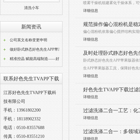
喷雾干燥机组建雾化干燥体系，可
清洗小车
详细信息
规范操作偏心混粉机是稳
新闻资讯
偏心混粉机依靠偏心搅拌结构实现物料翻转
详细信息
公司英文名称变更申明
做好卧式静态好色先生APP苹果版器常态化养护工作是稳定好色先生APP苹果版成品品质的关键
及时处理卧式静态好色先生
精准控晶 赋能高端制造——好色先生TVAPP下载W型动态好色先生APP苹果版设备技术解析
卧式静态好色先生APP苹果版器依靠
生APP苹果版器工况，保障好色先
详细信息
联系好色先生TVAPP下载
好色先生TVAPP下载过
江苏好色先生TVAPP下载科
详细信息
技有限公司
手机：13961802200
过滤洗涤二合一工艺
详细信息
手机：18118902332
电话：0510-83557688
过滤洗涤二合一：多
传真：0510-83551210
详细信息