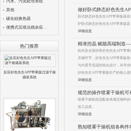
污水、污泥处理系统
做好卧式静态好色先生A
其他
卧式静态好色先生APP苹果版器依靠密
碳化硅换热器
护卧式静态好色先生APP苹果版器
便携式压痕法残余应力测试仪
详细信息
精准控晶 赋能高端制造—
热门推荐
杭州及全国供售好色先生APP苹果版设
关键环节，好色先生APP苹果版
与内置导流温控组合设计，补齐传统好
反应好色先生APP苹果版过滤干燥
好色先生APP苹果版生产的核心选型
撬装系统
详细信息
规范的操作喷雾干燥机可
喷雾干燥机组适配各类液态物料的干燥
加工品质。
详细信息
熟知喷雾干燥机组各构件