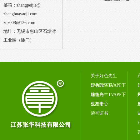
邮箱：zhangpeijie@
zhanghuayaoji.com
zqz008@126.com
地址：无锡市惠山区石塘湾
工业园（陡门）
关于好色先生
TVAPP下载
好色先生TVAPP下
载简介
好色先生TVAPP下
载相册
生产中心
荣誉证书