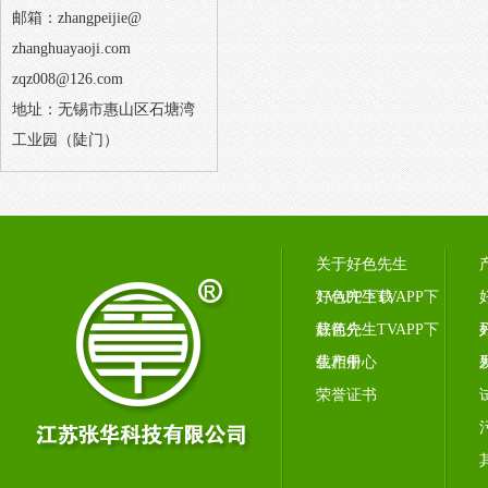
邮箱：zhangpeijie@
zhanghuayaoji.com
zqz008@126.com
地址：无锡市惠山区石塘湾
工业园（陡门）
关于好色先生
TVAPP下载
好色先生TVAPP下
载简介
好色先生TVAPP下
载相册
生产中心
荣誉证书